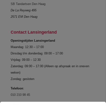
SB Tandartsen Den Haag
De La Reyweg 495
2571 EM Den Haag
Contact Lansingerland
Openingstijden Lansingerland
Maandag: 12:30 – 17:00
Dinsdag t/m donderdag: 09:00 – 17:00
Vrijdag: 09:00 – 12:30
Zaterdag: 09:00 – 17:00 (Alleen op afspraak en in oneven
weken)
Zondag: gesloten
Telefoon
:
010 210 98 45
Email
: